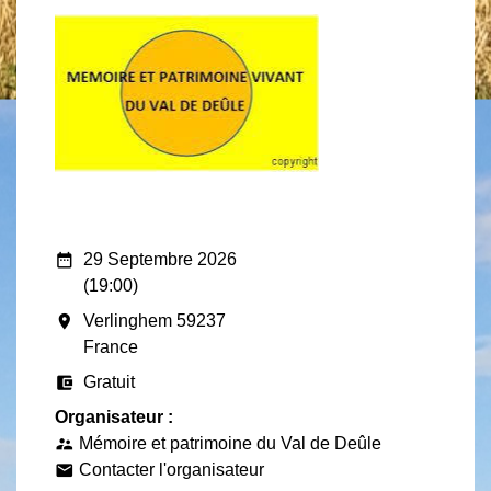
date_range
29 Septembre 2026
(19:00)
room
Verlinghem 59237
France
account_balance_wallet
Gratuit
Organisateur :
Mémoire et patrimoine du Val de Deûle
supervisor_account
Contacter l'organisateur
email