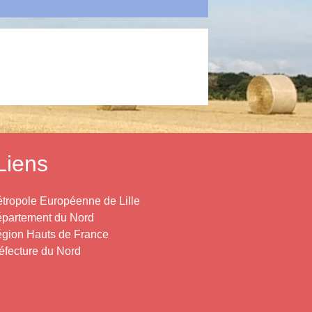
Liens
tropole Européenne de Lille
partement du Nord
gion Hauts de France
éfecture du Nord