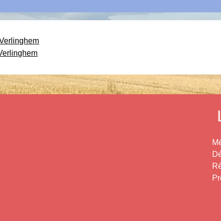
e Verlinghem
Verlinghem
Mé
Dé
Ré
Pr