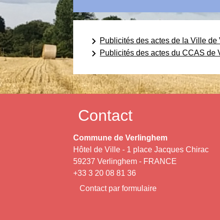
keyboard_arrow_right
Publicités des actes de la Ville d
keyboard_arrow_right
Publicités des actes du CCAS de 
Contact
Commune de Verlinghem
Hôtel de Ville - 1 place Jacques Chirac
59237 Verlinghem - FRANCE
+33 3 20 08 81 36
Contact par formulaire