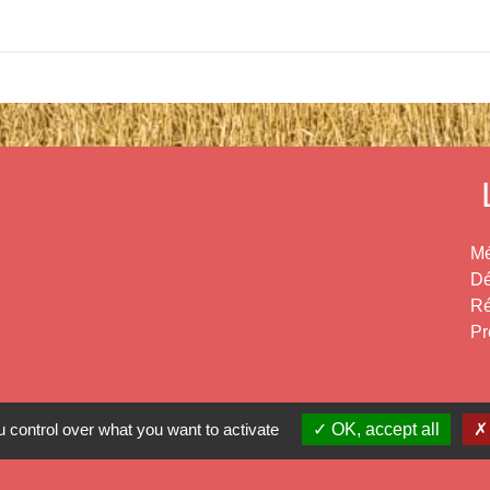
Mé
Dé
Ré
Pr
 control over what you want to activate
OK, accept all
-
Politique de confidentialité
-
Accessibilité
-
Plan du site
-
G