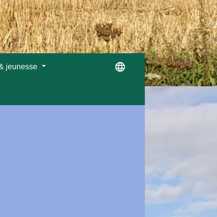
language
 & jeunesse