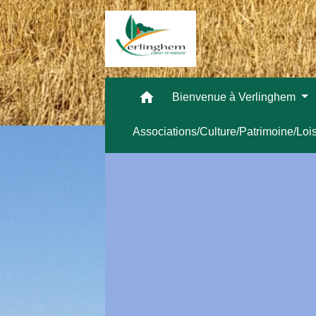
home
Bienvenue à Verlinghem
Associations/Culture/Patrimoine/Loi