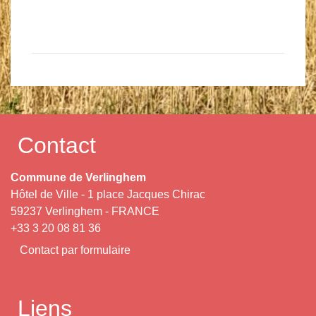
Contact
Commune de Verlinghem
Hôtel de Ville - 1 place Jacques Chirac
59237 Verlinghem - FRANCE
+33 3 20 08 81 36
Contact par formulaire
Liens