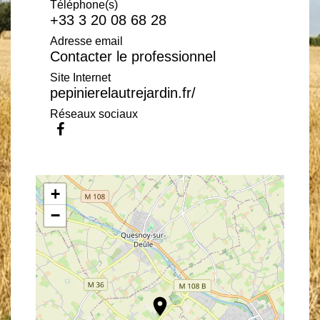
Téléphone(s)
+33 3 20 08 68 28
Adresse email
Contacter le professionnel
Site Internet
pepinierelautrejardin.fr/
Réseaux sociaux
+
−
location_on