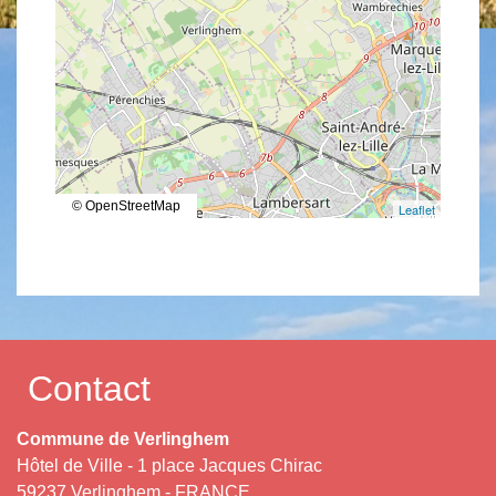
© OpenStreetMap
Leaflet
Contact
Commune de Verlinghem
Hôtel de Ville - 1 place Jacques Chirac
59237 Verlinghem - FRANCE