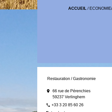
ACCUEIL
/
ECONOMIE
Restauration / Gastronomie
location_on
66 rue de Pérenchies
59237 Verlinghem
+33 3 20 85 60 26
phone