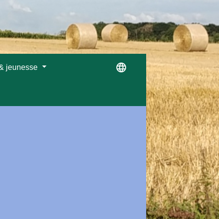
language
 & jeunesse