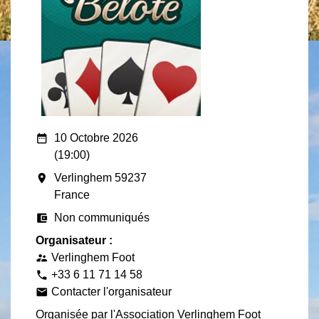
date_range
10 Octobre 2026
(19:00)
room
Verlinghem 59237
France
account_balance_wallet
Non communiqués
Organisateur :
Verlinghem Foot
supervisor_account
+33 6 11 71 14 58
phone
Contacter l'organisateur
email
Organisée par l'Association Verlinghem Foot