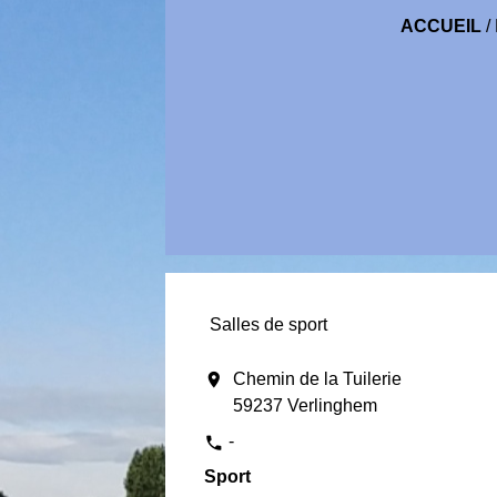
ACCUEIL
/
Salles de sport
location_on
Chemin de la Tuilerie
59237 Verlinghem
-
phone
Sport