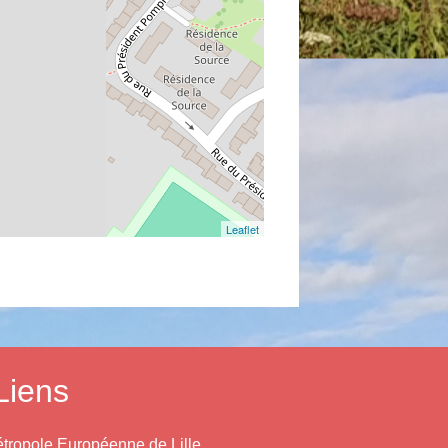
Leaflet
Liens
tropole Européenne de Lille