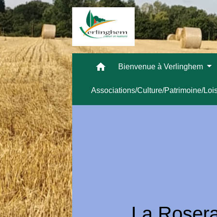
home
Bienvenue à Verlinghem
Associations/Culture/Patrimoine/Loi
La Rosera