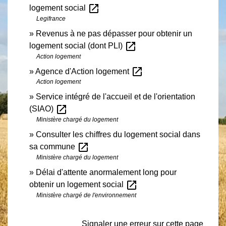
open_in_new
logement social
Legifrance
Revenus à ne pas dépasser pour obtenir un
open_in_new
logement social (dont PLI)
Action logement
open_in_new
Agence d'Action logement
Action logement
Service intégré de l'accueil et de l'orientation
open_in_new
(SIAO)
Ministère chargé du logement
Consulter les chiffres du logement social dans
open_in_new
sa commune
Ministère chargé du logement
Délai d'attente anormalement long pour
open_in_new
obtenir un logement social
Ministère chargé de l'environnement
Signaler une erreur sur cette page