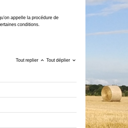
 qu'on appelle la procédure de
certaines conditions.
keyboard_arrow_up
keyboard_arrow_down
Tout replier
Tout déplier