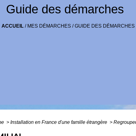
Guide des démarches
ACCUEIL
/
MES DÉMARCHES
/
GUIDE DES DÉMARCHES
ope
>
Installation en France d'une famille étrangère
>
Regroupem