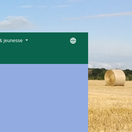
language
 & jeunesse