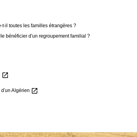
-il toutes les familles étrangères ?
le bénéficier d'un regroupement familial ?
open_in_new
i
open_in_new
 d'un Algérien