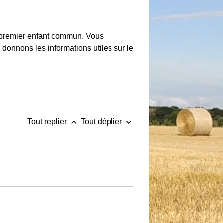
re premier enfant commun. Vous
us donnons les informations utiles sur le
keyboard_arrow_up
keyboard_arrow_down
Tout replier
Tout déplier