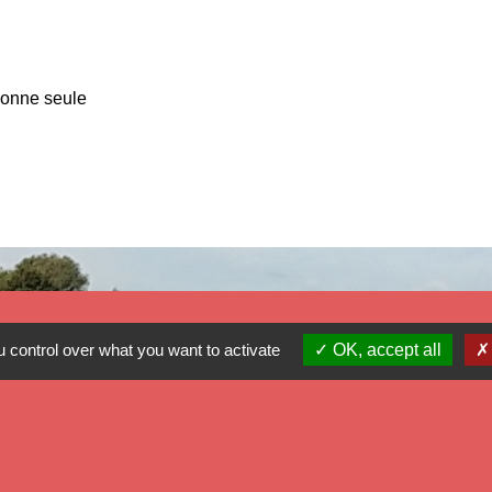
sonne seule
 control over what you want to activate
OK, accept all
Mé
Dé
Ré
Pr