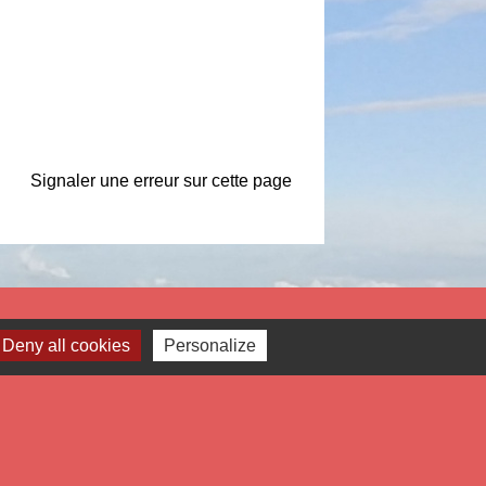
Signaler une erreur sur cette page
Liens
Deny all cookies
Personalize
tropole Européenne de Lille
partement du Nord
gion Hauts de France
éfecture du Nord