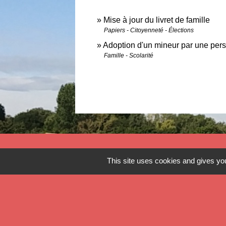
Mise à jour du livret de famille
Papiers - Citoyenneté - Élections
Adoption d'un mineur par une per
Famille - Scolarité
Contact
This site uses cookies and gives you
Commune de Verlinghem
Hôtel de Ville - 1 place Jacques Chirac
59237 Verlinghem - FRANCE
+33 3 20 08 81 36