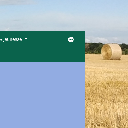
language
 & jeunesse