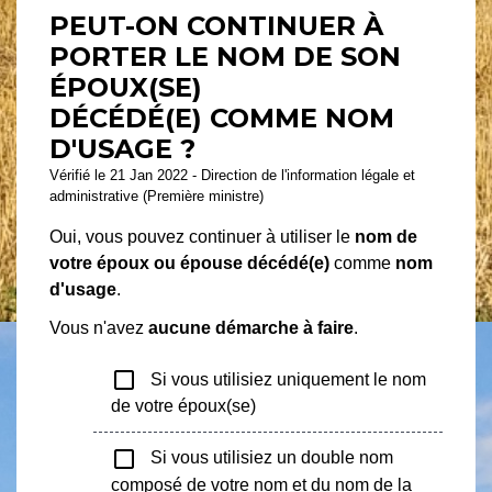
PEUT-ON CONTINUER À
PORTER LE NOM DE SON
ÉPOUX(SE)
DÉCÉDÉ(E) COMME NOM
D'USAGE ?
Vérifié le 21 Jan 2022 - Direction de l'information légale et
administrative (Première ministre)
Oui, vous pouvez continuer à utiliser le
nom de
votre époux ou épouse décédé(e)
comme
nom
d'usage
.
Vous n'avez
aucune démarche à faire
.
check_box_outline_blank
Si vous utilisiez uniquement le nom
de votre époux(se)
check_box_outline_blank
Si vous utilisiez un double nom
composé de votre nom et du nom de la