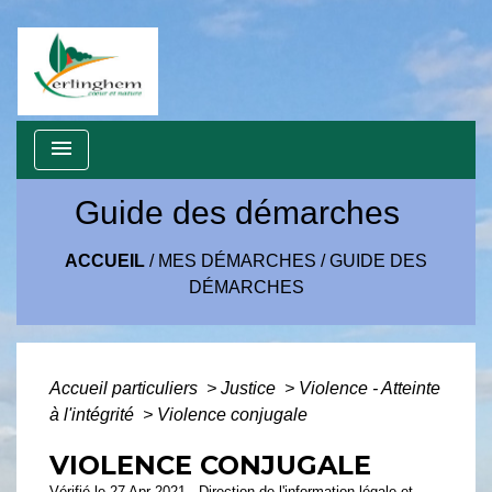
menu
Guide des démarches
ACCUEIL
/
MES DÉMARCHES
/
GUIDE DES
DÉMARCHES
Accueil particuliers
>
Justice
>
Violence - Atteinte
à l'intégrité
>
Violence conjugale
VIOLENCE CONJUGALE
Vérifié le 27 Apr 2021 - Direction de l'information légale et