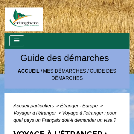
menu
Guide des démarches
ACCUEIL
/
MES DÉMARCHES
/
GUIDE DES
DÉMARCHES
Accueil particuliers
>
Étranger - Europe
>
Voyager à l'étranger
>
Voyage à l'étranger : pour
quel pays un Français doit-il demander un visa ?
VOYAGE À L'ÉTRANGER :