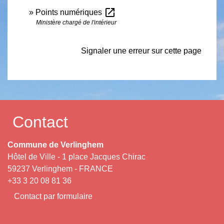
open_in_new
Points numériques
Ministère chargé de l'intérieur
Signaler une erreur sur cette page
Contact
Commune de Verlinghem
Hôtel de Ville - 1 place Jacques Chirac
59237 Verlinghem - FRANCE
+33 3 20 08 81 36
Contact par formulaire