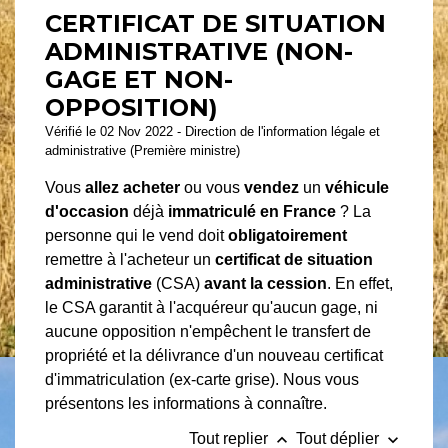
CERTIFICAT DE SITUATION
ADMINISTRATIVE (NON-
GAGE ET NON-
OPPOSITION)
Vérifié le 02 Nov 2022 - Direction de l'information légale et
administrative (Première ministre)
Vous
allez acheter
ou vous
vendez
un
véhicule
d'occasion
déjà
immatriculé en France
? La
personne qui le vend doit
obligatoirement
remettre à l'acheteur un
certificat de situation
administrative
(CSA)
avant la cession
. En effet,
le CSA garantit à l'acquéreur qu'aucun gage, ni
aucune opposition n'empêchent le transfert de
propriété et la délivrance d'un nouveau certificat
d'immatriculation (ex-carte grise). Nous vous
présentons les informations à connaître.
keyboard_arrow_up
keyboard_arrow_down
Tout replier
Tout déplier