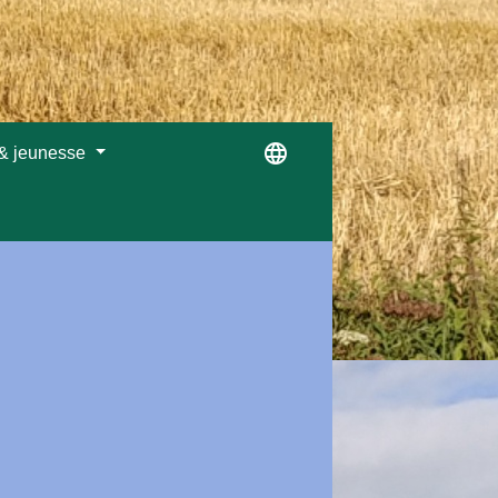
language
 & jeunesse