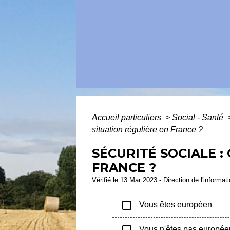
Accueil particuliers
>
Social - Santé
situation régulière en France ?
SÉCURITÉ SOCIALE 
FRANCE ?
Vérifié le 13 Mar 2023 - Direction de l'informat
check_box_outline_blank
Vous êtes européen
check_box_outline_blank
Vous n'êtes pas europée