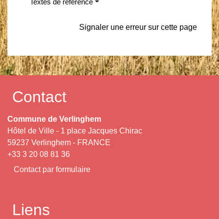
Textes de référence
Signaler une erreur sur cette page
Contact
Commune de Verlinghem
Hôtel de Ville - 1 place Jacques Chirac
59237 Verlinghem - FRANCE
+33 3 20 08 81 36
Contact par formulaire
Liens