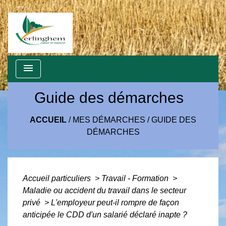
menu
Guide des démarches
ACCUEIL
/
MES DÉMARCHES
/
GUIDE DES
DÉMARCHES
Accueil particuliers
>
Travail - Formation
>
Maladie ou accident du travail dans le secteur
privé
>
L'employeur peut-il rompre de façon
anticipée le CDD d'un salarié déclaré inapte ?