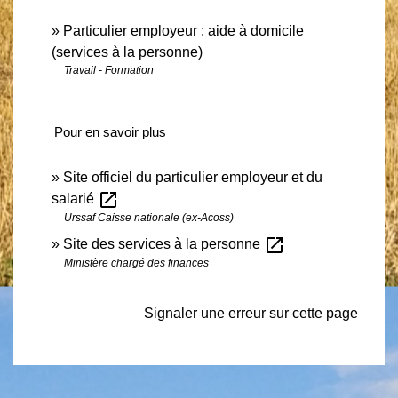
Particulier employeur : aide à domicile
(services à la personne)
Travail - Formation
Pour en savoir plus
Site officiel du particulier employeur et du
open_in_new
salarié
Urssaf Caisse nationale (ex-Acoss)
open_in_new
Site des services à la personne
Ministère chargé des finances
Signaler une erreur sur cette page