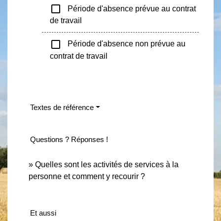
check_box_outline_blank
Période d'absence prévue au contrat
de travail
check_box_outline_blank
Période d'absence non prévue au
contrat de travail
Textes de référence
Questions ? Réponses !
Quelles sont les activités de services à la
personne et comment y recourir ?
Et aussi