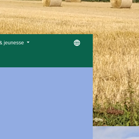
language
 & jeunesse