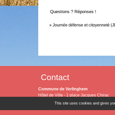
Questions ? Réponses !
Journée défense et citoyenneté (J
Contact
Commune de Verlinghem
Hôtel de Ville - 1 place Jacques Chirac
59237 Verlinghem - FRANCE
This site uses cookies and gives you
+33 3 20 08 81 36