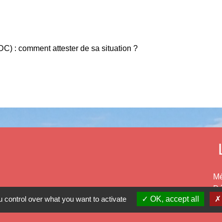
DC) : comment attester de sa situation ?
Mé
Dé
 control over what you want to activate
OK, accept all
Ré
Pr