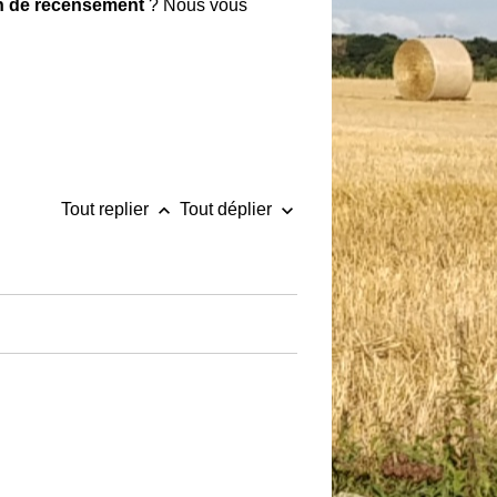
ion de recensement
? Nous vous
keyboard_arrow_up
keyboard_arrow_down
Tout replier
Tout déplier