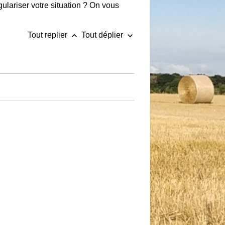
lariser votre situation ? On vous
keyboard_arrow_up
keyboard_arrow_down
Tout replier
Tout déplier