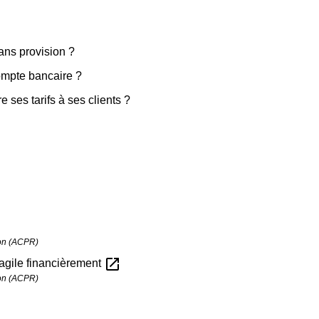
ns provision ?
ompte bancaire ?
e ses tarifs à ses clients ?
tion (ACPR)
open_in_new
fragile financièrement
tion (ACPR)