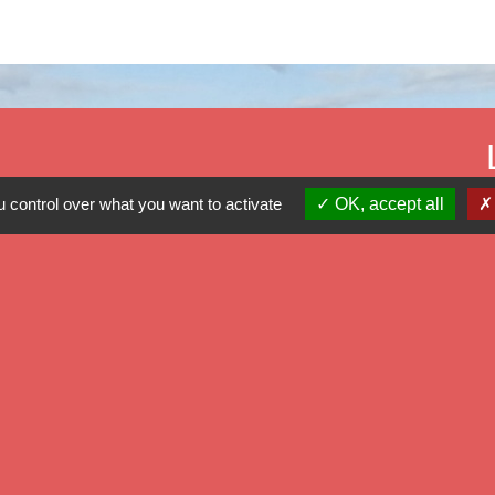
 control over what you want to activate
OK, accept all
Mé
Dé
Ré
Pr
-
Politique de confidentialité
-
Accessibilité
-
Plan du site
-
G
Site créé en partenariat avec Réseau des Communes