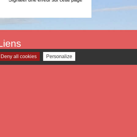
Liens
Deny all cookies
Personalize
tropole Européenne de Lille
partement du Nord
gion Hauts de France
éfecture du Nord
estion des cookies