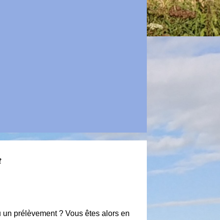
t
u un prélèvement ? Vous êtes alors en