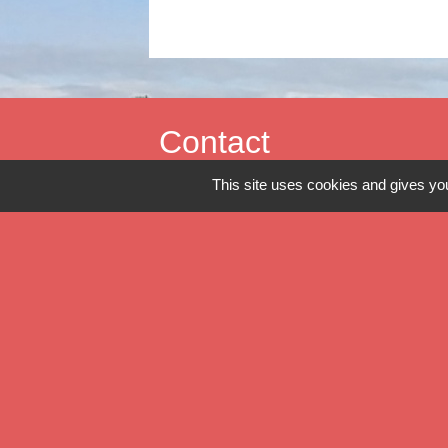
Contact
This site uses cookies and gives you
Commune de Verlinghem
Hôtel de Ville - 1 place Jacques Chirac
59237 Verlinghem - FRANCE
+33 3 20 08 81 36
Contact par formulaire
Mentions légales