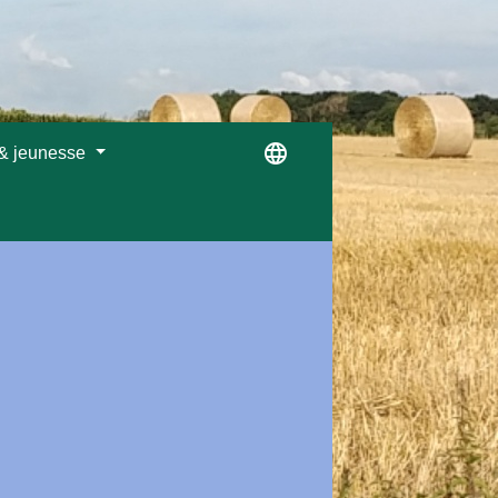
language
 & jeunesse