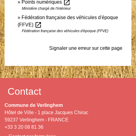
open_in_new
Points numériques
Ministère chargé de l'intérieur
Fédération française des véhicules d'époque
open_in_new
(FFVE)
Fédération française des véhicules d'époque (FFVE)
Signaler une erreur sur cette page
Contact
Commune de Verlinghem
Hôtel de Ville - 1 place Jacques Chirac
59237 Verlinghem - FRANCE
+33 3 20 08 81 36