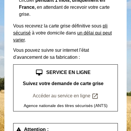
circuler
pendant 1 mois, uniquement en
France,
en attendant de recevoir votre carte
grise.
Vous recevrez la carte grise définitive sous
pli
sécurisé
à votre domicile dans
un délai qui peut
varier
.
Vous pouvez suivre sur internet l'état
d'avancement de sa fabrication :
desktop_mac
SERVICE EN LIGNE
Suivez votre demande de carte grise
open_in_new
Accéder au service en ligne
Agence nationale des titres sécurisés (ANTS)
Attention :
warning