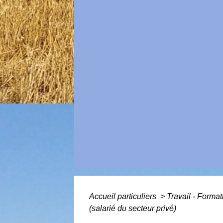
Accueil particuliers
>
Travail - Forma
(salarié du secteur privé)