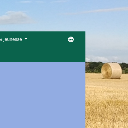
language
 & jeunesse