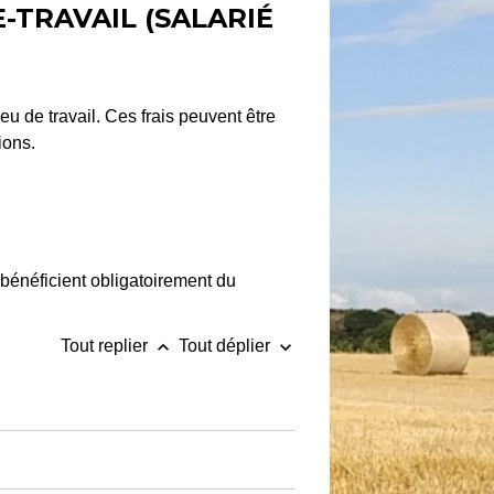
TRAVAIL (SALARIÉ
u de travail. Ces frais peuvent être
ions.
l bénéficient obligatoirement du
keyboard_arrow_up
keyboard_arrow_down
Tout replier
Tout déplier