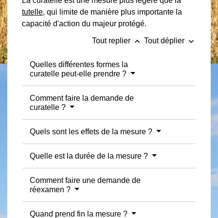
La curatelle est une mesure plus légère que la
tutelle
, qui limite de manière plus importante la
capacité d'action du majeur protégé.
keyboard_arrow_up
keyboard_arrow_down
Tout replier
Tout déplier
Quelles différentes formes la
curatelle peut-elle prendre ?
Comment faire la demande de
curatelle ?
Quels sont les effets de la mesure ?
Quelle est la durée de la mesure ?
Comment faire une demande de
réexamen ?
Quand prend fin la mesure ?