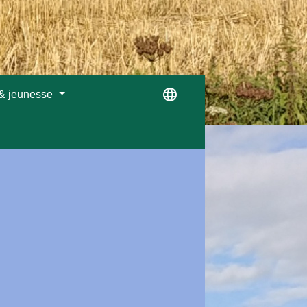
language
 & jeunesse