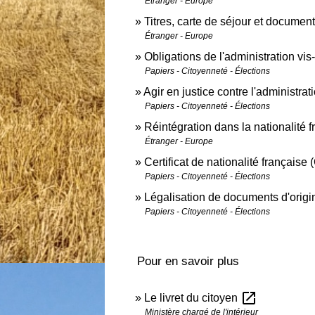
Étranger - Europe
Titres, carte de séjour et documen
Étranger - Europe
Obligations de l'administration vi
Papiers - Citoyenneté - Élections
Agir en justice contre l'administrat
Papiers - Citoyenneté - Élections
Réintégration dans la nationalité 
Étranger - Europe
Certificat de nationalité française
Papiers - Citoyenneté - Élections
Légalisation de documents d'origin
Papiers - Citoyenneté - Élections
Pour en savoir plus
open_in_new
Le livret du citoyen
Ministère chargé de l'intérieur