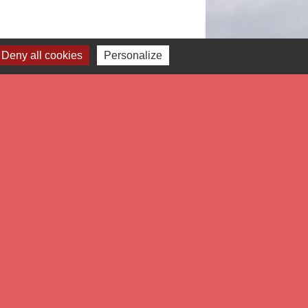
Deny all cookies
Personalize
Signaler une erreur sur cette page
Liens
tropole Européenne de Lille
partement du Nord