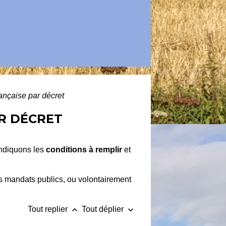
rançaise par décret
R DÉCRET
ndiquons les
conditions à remplir
et
ins mandats publics, ou volontairement
keyboard_arrow_up
keyboard_arrow_down
Tout replier
Tout déplier