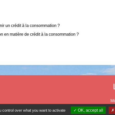
enir un crédit à la consommation ?
tion en matière de crédit à la consommation ?
Mé
Dé
 control over what you want to activate
OK, accept all
Ré