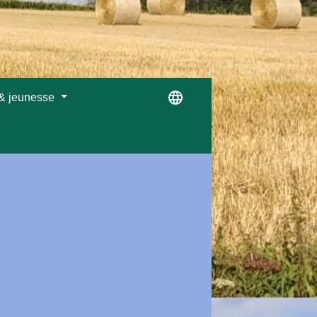
language
 & jeunesse