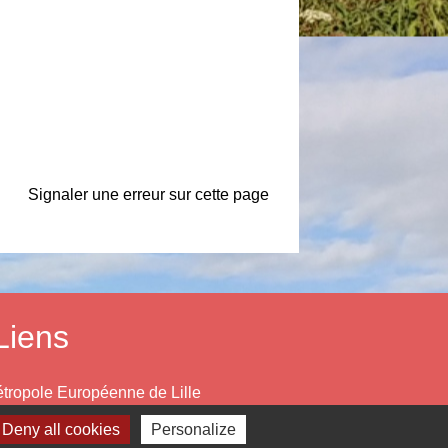
Signaler une erreur sur cette page
Liens
tropole Européenne de Lille
partement du Nord
Deny all cookies
Personalize
gion Hauts de France