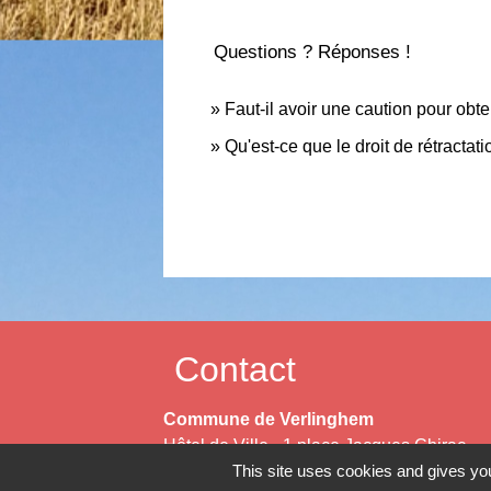
Questions ? Réponses !
Faut-il avoir une caution pour obt
Qu'est-ce que le droit de rétracta
Contact
Commune de Verlinghem
Hôtel de Ville - 1 place Jacques Chirac
This site uses cookies and gives you
59237 Verlinghem - FRANCE