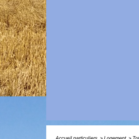
Accueil particuliers
>
Logement
>
Tr