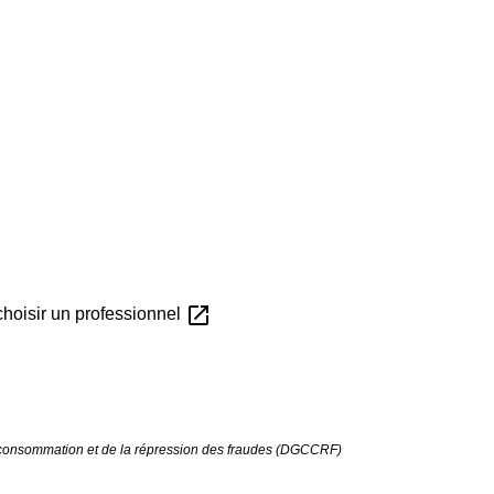
open_in_new
choisir un professionnel
a consommation et de la répression des fraudes (DGCCRF)