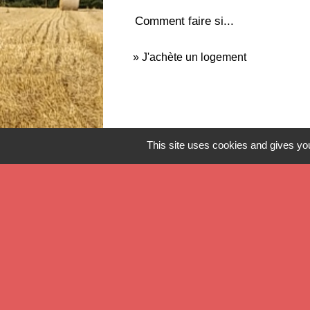
Comment faire si...
J'achète un logement
This site uses cookies and gives you
Contact
Commune de Verlinghem
Hôtel de Ville - 1 place Jacques Chirac
59237 Verlinghem - FRANCE
+33 3 20 08 81 36
Contact par formulaire