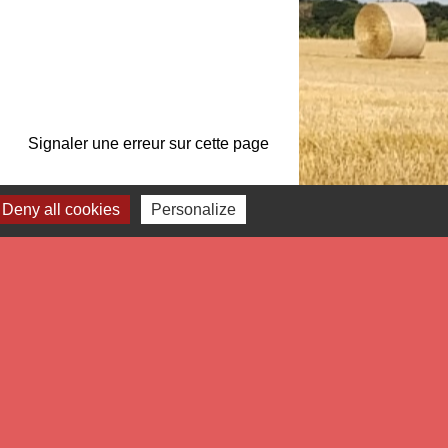
Signaler une erreur sur cette page
Deny all cookies
Personalize
Liens
tropole Européenne de Lille
partement du Nord
gion Hauts de France
éfecture du Nord