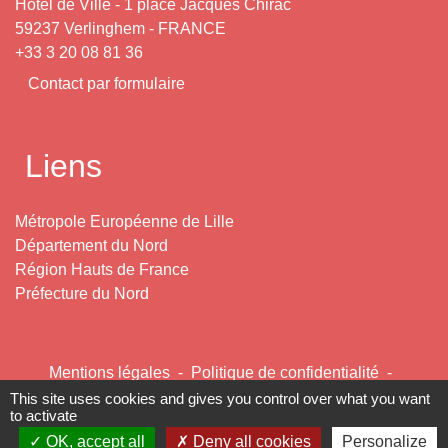
Hôtel de Ville - 1 place Jacques Chirac
59237 Verlinghem - FRANCE
+33 3 20 08 81 36
Contact par formulaire
Liens
Métropole Européenne de Lille
Département du Nord
Région Hauts de France
Préfecture du Nord
Mentions légales
-
Politique de confidentialité
-
Accessibilité
-
Plan du site
-
Gestion des cookies
This site uses cookies and gives you control over what you want
to activate
OK, accept all
Deny all cookies
Personalize