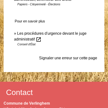
Papiers - Citoyenneté - Élections
Pour en savoir plus
Les procédures d'urgence devant le juge
open_in_new
administratif
Conseil d'État
Signaler une erreur sur cette page
Contact
Commune de Verlinghem