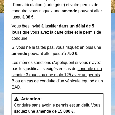
d'immatriculation (carte grise) et votre permis de
conduire, vous risquez une
amende
pouvant aller
jusqu'à
38 €
.
Vous êtes invité à justifier
dans un délai de 5
jours
que vous avez la carte grise et le permis de
conduire.
Si vous ne le faites pas, vous risquez en plus une
amende
pouvant aller jusqu'à
750 €
.
Les mêmes sanctions s'appliquent si vous n'avez
pas les justificatifs exigés en cas de
conduite d'un
scooter 3 roues ou une moto 125 avec un permis
B
ou en cas de
conduite d'un véhicule équipé d'un
EAD
.
Attention :
warning
Conduire sans avoir le permis
est un
délit
. Vous
risquez une amende de
15 000 €
.