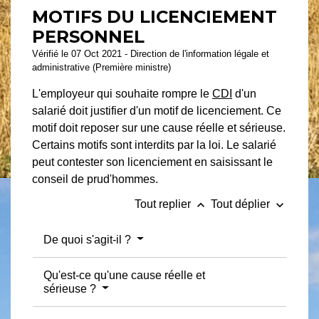
MOTIFS DU LICENCIEMENT
PERSONNEL
Vérifié le 07 Oct 2021 - Direction de l'information légale et
administrative (Première ministre)
L'employeur qui souhaite rompre le
CDI
d'un
salarié doit justifier d'un motif de licenciement. Ce
motif doit reposer sur une cause réelle et sérieuse.
Certains motifs sont interdits par la loi. Le salarié
peut contester son licenciement en saisissant le
conseil de prud'hommes.
keyboard_arrow_up
keyboard_arrow_down
Tout replier
Tout déplier
De quoi s'agit-il ?
Qu'est-ce qu'une cause réelle et
sérieuse ?