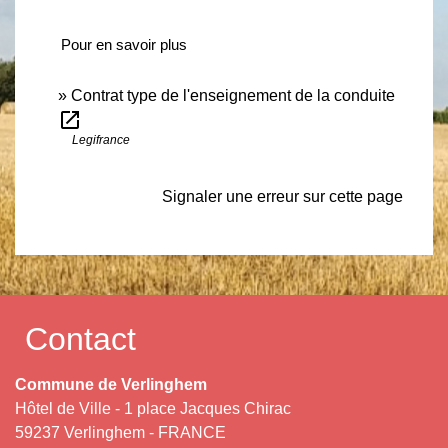
Pour en savoir plus
Contrat type de l'enseignement de la conduite
open_in_new
Legifrance
Signaler une erreur sur cette page
Contact
Commune de Verlinghem
Hôtel de Ville - 1 place Jacques Chirac
59237 Verlinghem - FRANCE