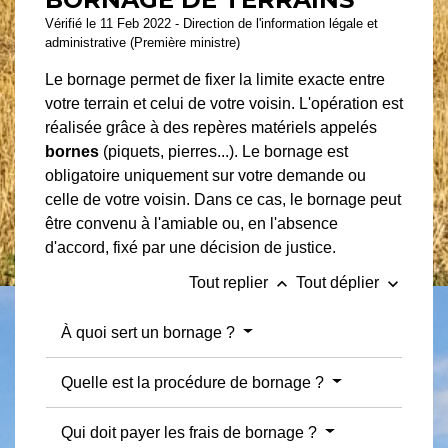
Vérifié le 11 Feb 2022 - Direction de l'information légale et
administrative (Première ministre)
Le bornage permet de fixer la limite exacte entre
votre terrain et celui de votre voisin. L'opération est
réalisée grâce à des repères matériels appelés
bornes
(piquets, pierres...). Le bornage est
obligatoire uniquement sur votre demande ou
celle de votre voisin. Dans ce cas, le bornage peut
être convenu à l'amiable ou, en l'absence
d'accord, fixé par une décision de justice.
keyboard_arrow_up
keyboard_arrow_down
Tout replier
Tout déplier
À quoi sert un bornage ?
Quelle est la procédure de bornage ?
Qui doit payer les frais de bornage ?