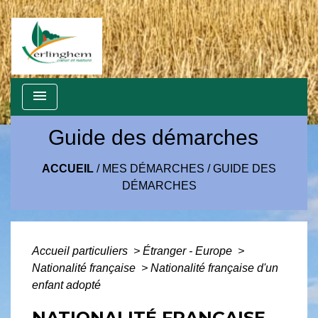
menu
Guide des démarches
ACCUEIL
/
MES DÉMARCHES
/
GUIDE DES
DÉMARCHES
Accueil particuliers
>
Étranger - Europe
>
Nationalité française
>
Nationalité française d'un
enfant adopté
NATIONALITÉ FRANÇAISE