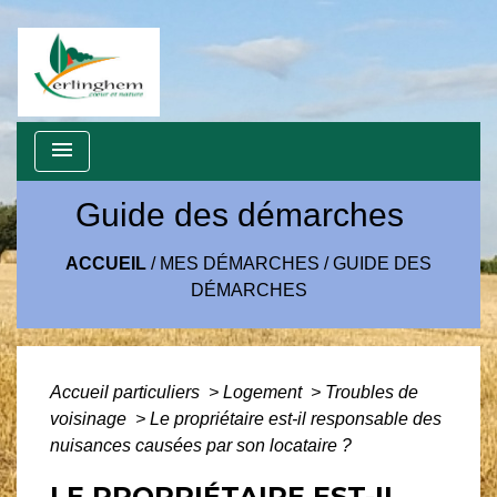
menu
Guide des démarches
ACCUEIL
/
MES DÉMARCHES
/
GUIDE DES
DÉMARCHES
Accueil particuliers
>
Logement
>
Troubles de
voisinage
>
Le propriétaire est-il responsable des
nuisances causées par son locataire ?
LE PROPRIÉTAIRE EST-IL