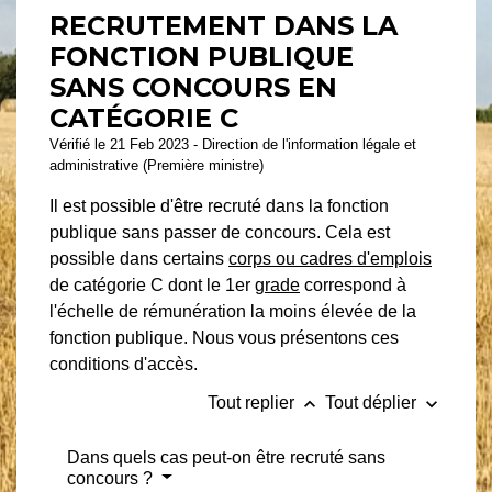
RECRUTEMENT DANS LA
FONCTION PUBLIQUE
SANS CONCOURS EN
CATÉGORIE C
Vérifié le 21 Feb 2023 - Direction de l'information légale et
administrative (Première ministre)
Il est possible d'être recruté dans la fonction
publique sans passer de concours. Cela est
possible dans certains
corps ou cadres d'emplois
de catégorie C dont le 1
er
grade
correspond à
l'échelle de rémunération la moins élevée de la
fonction publique. Nous vous présentons ces
conditions d'accès.
keyboard_arrow_up
keyboard_arrow_down
Tout replier
Tout déplier
Dans quels cas peut-on être recruté sans
concours ?