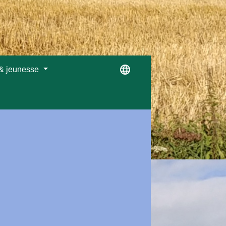
language
 & jeunesse