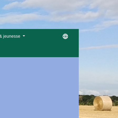
language
 & jeunesse