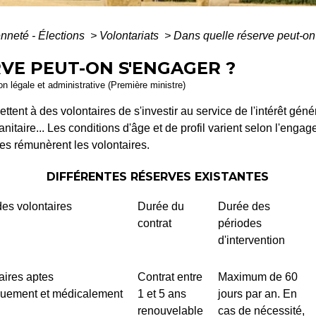
enneté - Élections
>
Volontariats
>
Dans quelle réserve peut-on
VE PEUT-ON S'ENGAGER ?
ion légale et administrative (Première ministre)
tent à des volontaires de s'investir au service de l'intérêt généra
anitaire... Les conditions d'âge et de profil varient selon l'eng
es rémunèrent les volontaires.
DIFFÉRENTES RÉSERVES EXISTANTES
 des volontaires
Durée du
Durée des
contrat
périodes
d'intervention
aires aptes
Contrat entre
Maximum de 60
quement et médicalement
1 et 5 ans
jours par an. En
renouvelable
cas de nécessité,