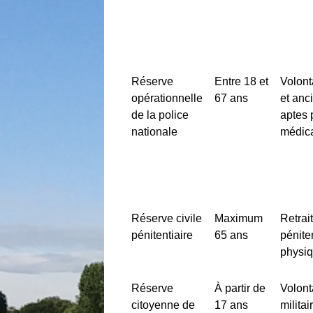
Réserve
Entre 18 et
Volonta
opérationnelle
67 ans
et anc
de la police
aptes 
nationale
médic
Réserve civile
Maximum
Retrai
pénitentiaire
65 ans
pénite
physi
Réserve
À partir de
Volont
citoyenne de
17 ans
milita