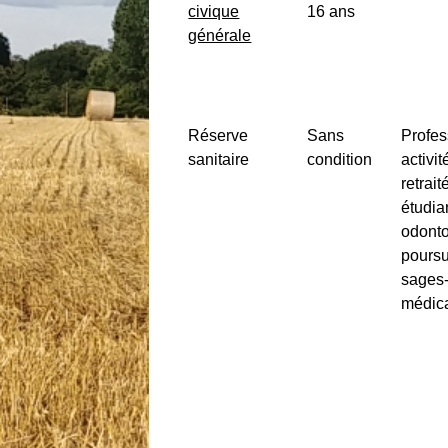
civique
16 ans
générale
Réserve
Sans
Profes
sanitaire
condition
activi
retrai
étudia
odonto
poursu
sages-
médica