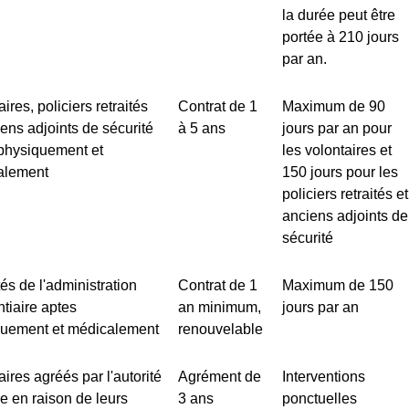
la durée peut être
portée à 210 jours
par an.
ires, policiers retraités
Contrat de 1
Maximum de 90
iens adjoints de sécurité
à 5 ans
jours par an pour
physiquement et
les volontaires et
alement
150 jours pour les
policiers retraités et
anciens adjoints de
sécurité
tés de l'administration
Contrat de 1
Maximum de 150
ntiaire aptes
an minimum,
jours par an
quement et médicalement
renouvelable
aires agréés par l'autorité
Agrément de
Interventions
ire en raison de leurs
3 ans
ponctuelles