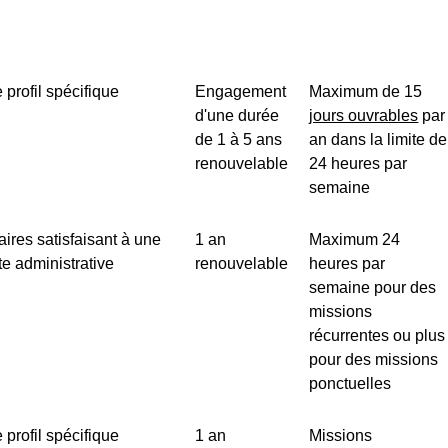
 profil spécifique
Engagement
Maximum de 15
d'une durée
jours ouvrables
par
de 1 à 5 ans
an dans la limite de
renouvelable
24 heures par
semaine
aires satisfaisant à une
1 an
Maximum 24
e administrative
renouvelable
heures par
semaine pour des
missions
récurrentes ou plus
pour des missions
ponctuelles
 profil spécifique
1 an
Missions