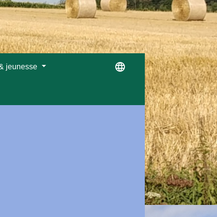
language
 & jeunesse