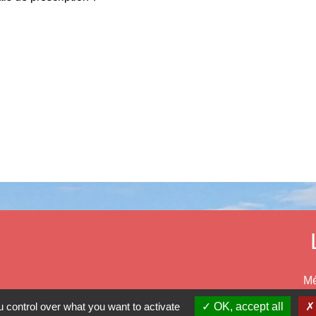
Mé
Dé
 control over what you want to activate
OK, accept all
Ré