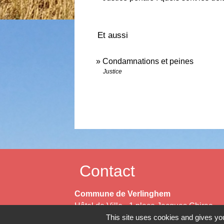
Et aussi
Condamnations et peines
Justice
Contact
Commune de Verlinghem
Hôtel de Ville - 1 place Jacques Chirac
This site uses cookies and gives you
59237 Verlinghem - FRANCE