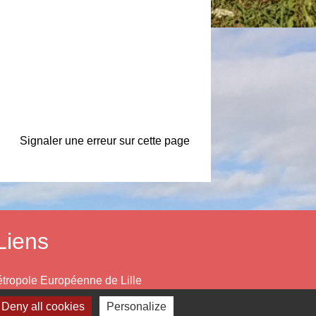
Signaler une erreur sur cette page
Liens
tropole Européenne de Lille
partement du Nord
Deny all cookies
Personalize
gion Hauts de France