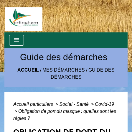
menu
Guide des démarches
ACCUEIL
/
MES DÉMARCHES
/
GUIDE DES
DÉMARCHES
Accueil particuliers
>
Social - Santé
>
Covid-19
>
Obligation de port du masque : quelles sont les
règles ?
OBLIGATION DE PORT DU