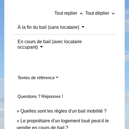
keyboard_arrow_up
keyboard_arrow_down
Tout replier
Tout déplier
À la fin du bail (sans locataire)
En cours de bail (avec locataire
occupant)
Textes de référence
Questions ? Réponses !
Quelles sont les règles d'un bail mobilité ?
Le propriétaire d'un logement loué peut-il le
vendre en cours de bail ?