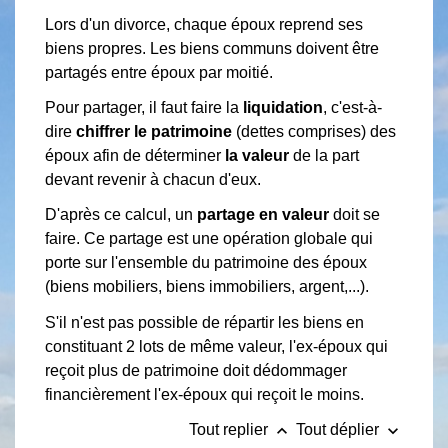
Lors d'un divorce, chaque époux reprend ses
biens propres. Les biens communs doivent être
partagés entre époux par moitié.
Pour partager, il faut faire la
liquidation
, c'est-à-
dire
chiffrer le patrimoine
(dettes comprises) des
époux afin de déterminer
la valeur
de la part
devant revenir à chacun d'eux.
D'après ce calcul, un
partage en valeur
doit se
faire. Ce partage est une opération globale qui
porte sur l'ensemble du patrimoine des époux
(biens mobiliers, biens immobiliers, argent,...).
S'il n'est pas possible de répartir les biens en
constituant 2 lots de même valeur, l'ex-époux qui
reçoit plus de patrimoine doit dédommager
financièrement l'ex-époux qui reçoit le moins.
keyboard_arrow_up
keyboard_arrow_down
Tout replier
Tout déplier