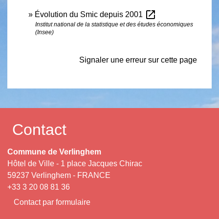
open_in_new
Évolution du Smic depuis 2001
Institut national de la statistique et des études économiques
(Insee)
Signaler une erreur sur cette page
Contact
Commune de Verlinghem
Hôtel de Ville - 1 place Jacques Chirac
59237 Verlinghem - FRANCE
+33 3 20 08 81 36
Contact par formulaire