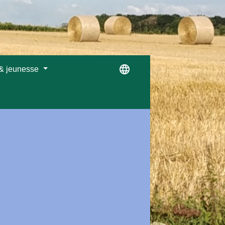
language
 & jeunesse