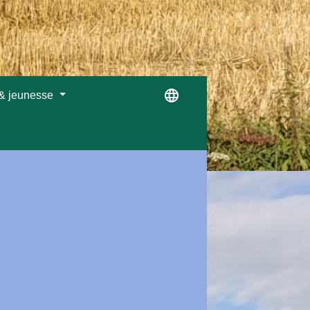
language
 & jeunesse