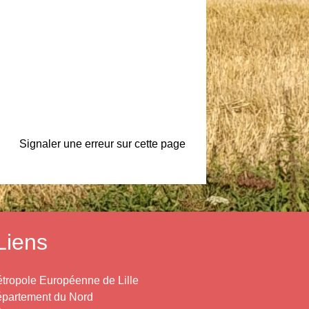
Signaler une erreur sur cette page
Liens
tropole Européenne de Lille
partement du Nord