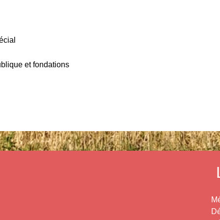
écial
ublique et fondations
Mé
Dé