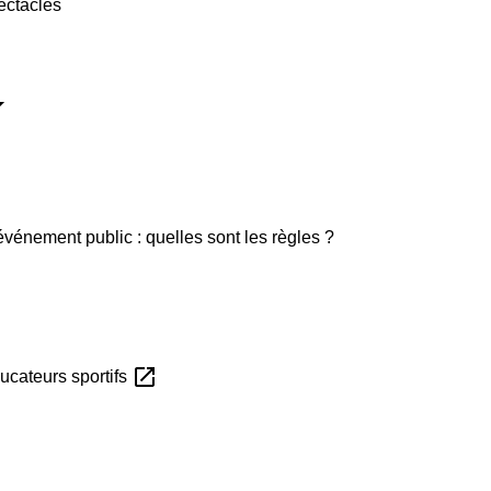
ectacles
vénement public : quelles sont les règles ?
open_in_new
ucateurs sportifs