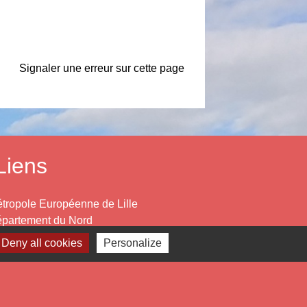
Signaler une erreur sur cette page
Liens
tropole Européenne de Lille
partement du Nord
gion Hauts de France
Deny all cookies
Personalize
éfecture du Nord