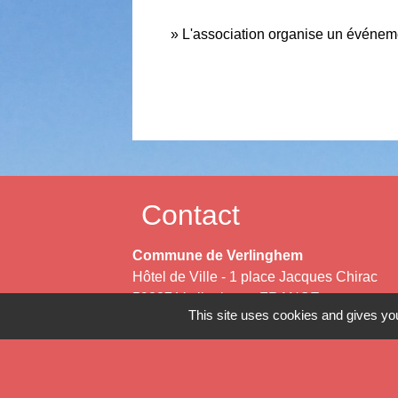
L'association organise un événemen
Contact
Commune de Verlinghem
Hôtel de Ville - 1 place Jacques Chirac
59237 Verlinghem - FRANCE
This site uses cookies and gives you
+33 3 20 08 81 36
Contact par formulaire