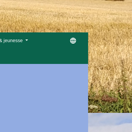
language
 & jeunesse