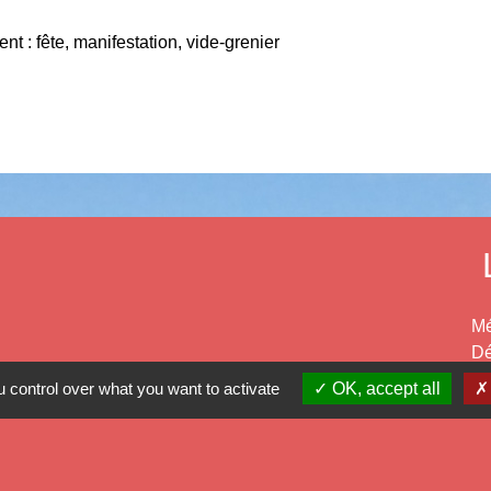
t : fête, manifestation, vide-grenier
Mé
Dé
Ré
 control over what you want to activate
OK, accept all
Pr