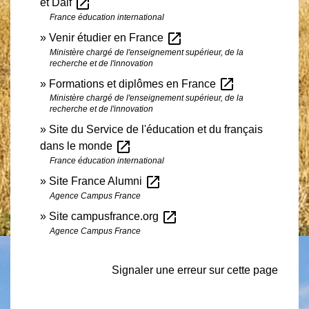
open_in_new
et Dalf
France éducation international
open_in_new
Venir étudier en France
Ministère chargé de l'enseignement supérieur, de la
recherche et de l'innovation
open_in_new
Formations et diplômes en France
Ministère chargé de l'enseignement supérieur, de la
recherche et de l'innovation
Site du Service de l'éducation et du français
open_in_new
dans le monde
France éducation international
open_in_new
Site France Alumni
Agence Campus France
open_in_new
Site campusfrance.org
Agence Campus France
Signaler une erreur sur cette page