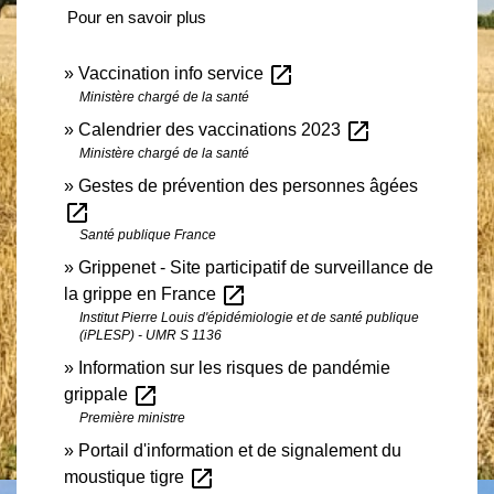
Pour en savoir plus
open_in_new
Vaccination info service
Ministère chargé de la santé
open_in_new
Calendrier des vaccinations 2023
Ministère chargé de la santé
Gestes de prévention des personnes âgées
open_in_new
Santé publique France
Grippenet - Site participatif de surveillance de
open_in_new
la grippe en France
Institut Pierre Louis d'épidémiologie et de santé publique
(iPLESP) - UMR S 1136
Information sur les risques de pandémie
open_in_new
grippale
Première ministre
Portail d'information et de signalement du
open_in_new
moustique tigre