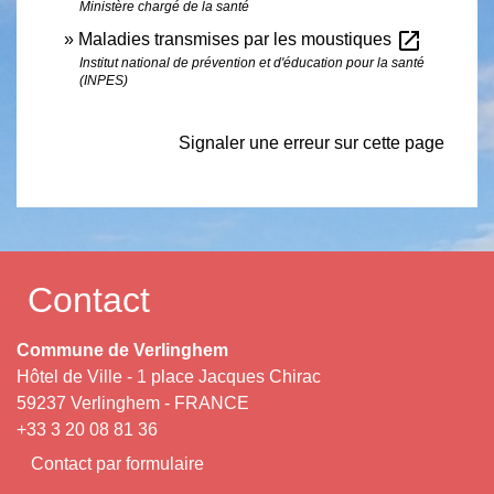
Ministère chargé de la santé
open_in_new
Maladies transmises par les moustiques
Institut national de prévention et d'éducation pour la santé
(INPES)
Signaler une erreur sur cette page
Contact
Commune de Verlinghem
Hôtel de Ville - 1 place Jacques Chirac
59237 Verlinghem - FRANCE
+33 3 20 08 81 36
Contact par formulaire