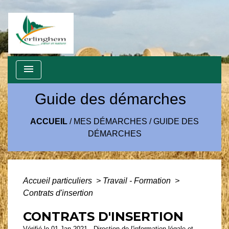
menu
Guide des démarches
ACCUEIL
/
MES DÉMARCHES
/
GUIDE DES
DÉMARCHES
Accueil particuliers
>
Travail - Formation
>
Contrats d'insertion
CONTRATS D'INSERTION
Vérifié le 01 Jan 2021 - Direction de l'information légale et