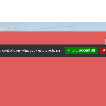
 control over what you want to activate
OK, accept all
Mé
Dé
Ré
Pr
-
Politique de confidentialité
-
Accessibilité
-
Plan du site
-
G