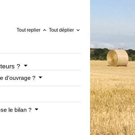
keyboard_arrow_up
keyboard_arrow_down
Tout replier
Tout déplier
cteurs ?
tre d'ouvrage ?
se le bilan ?