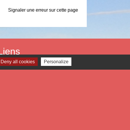
Signaler une erreur sur cette page
Liens
Deny all cookies
Personalize
tropole Européenne de Lille
partement du Nord
gion Hauts de France
éfecture du Nord
estion des cookies