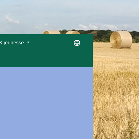
language
 & jeunesse