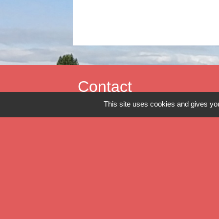
Contact
This site uses cookies and gives you
Commune de Verlinghem
Hôtel de Ville - 1 place Jacques Chirac
59237 Verlinghem - FRANCE
+33 3 20 08 81 36
Contact par formulaire
Mentions légales